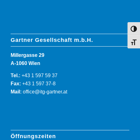
Umsch
Gartner Gesellschaft m.b.H.
Schri
Millergasse 29
A-1060 Wien
Tel.:
+43 1 597 59 37
Fax:
+43 1 597 37-8
Mail:
office@itg-gartner.at
Öffnungszeiten